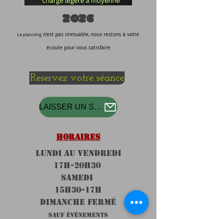
2026
n'est pas immuable, nous restons à votre
Le planning
écoute pour vous satisfaire
Reservez votre séance
LAISSER UN SMS
HORAIRES
LUNDI au VENDREDI
17H-20h30
SAMEDI
15H30-17H
DIMANCHE FERMÉ
SAUF ÉVÈNEMENTS