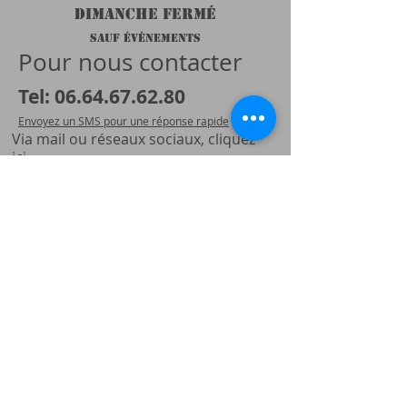
DIMANCHE FERMÉ
SAUF ÉVÈNEMENTS
Pour nous contacter
Tel:
06.64.67.62
.80
Envoyez un SMS pour une réponse rapide
Via mail ou réseaux sociaux, cliquez
ici
NOUS TROUVER
ZA du Guillermin
05600 St Crépin, France