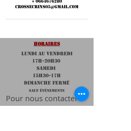
+ 0664676280
crossecrins05@gmail.com
HORAIRES
LUNDI au VENDREDI
17H-20h30
SAMEDI
15H30-17H
DIMANCHE FERMÉ
SAUF ÉVÈNEMENTS
Pour nous contacter
Tel:
06.64.67.62
.80
Envoyez un SMS pour une réponse rapide
Via mail ou réseaux sociaux, cliquez
ici