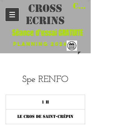
Connexion /
​CROSS
Ecrins
Séance d'essai GRATUITE
PLANNing 2026
Spe RENFO
1 h
1
Le Cros de Saint-Crépin