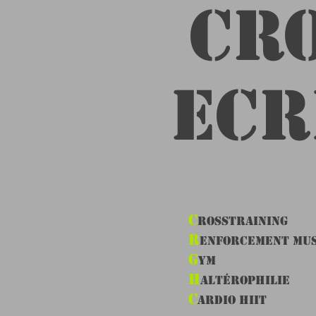
​CR
Ecr
C
rossTraining
R
enforcement Mu
G
ym
H
altérophilie
C
ardio hiit