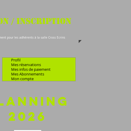
n / Inscription
ment pour les adhérents à la salle Cross Ecrins
Profil
Mes réservations
Mes infos de paiement
Mes Abonnements
Mon compte
LANNing
2026