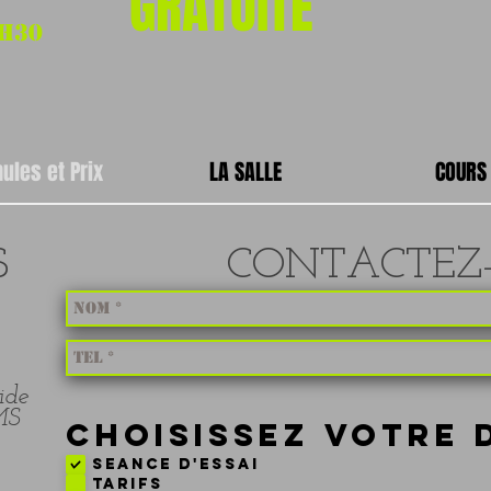
GRATUITE
H30
ules et Prix
LA SALLE
COURS
S
CONTACTEZ
ide
MS
CHOISISSEZ VOTRE
SEANCE D'ESSAI
TARIFS