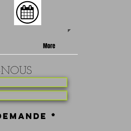
More
-NOUS
O
 DEMANDE
*
b
l