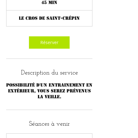
45 min
4
5
m
Le Cros de Saint-Crépin
i
n
Réserver
Description du service
Possibilité d'un entrainement en
extérieur, vous serez prévenus
la veille.
Séances à venir