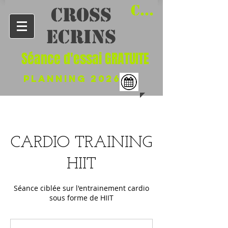
Connexion /
​CROSS
Ecrins
Séance d'essai GRATUITE
PLANNing 2026
CARDIO TRAINING
HIIT
Séance ciblée sur l'entrainement cardio
sous forme de HIIT