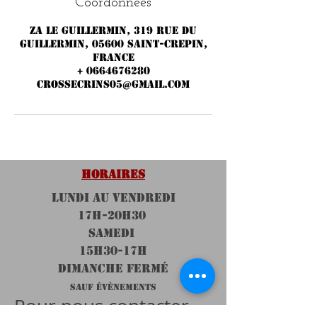
Coordonnées
ZA LE GUILLERMIN, 319 rue du
Guillermin, 05600 Saint-Crepin,
France
+ 0664676280
crossecrins05@gmail.com
HORAIRES
LUNDI au VENDREDI
17H-20h30
SAMEDI
15H30-17H
DIMANCHE FERMÉ
SAUF ÉVÈNEMENTS
Pour nous contacter