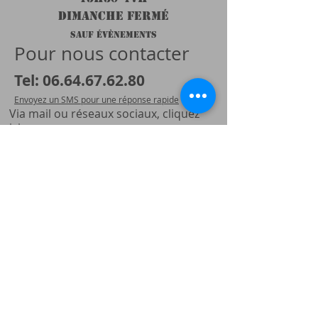
DIMANCHE FERMÉ
SAUF ÉVÈNEMENTS
Pour nous contacter
Tel:
06.64.67.62
.80
Envoyez un SMS pour une réponse rapide
Via mail ou réseaux sociaux, cliquez
ici
NOUS TROUVER
ZA du Guillermin
05600 St Crépin, France